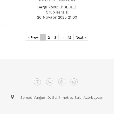
Sərgi kodu: B10E0DD
Qrup sərgisi
26 Noyabr 2025 21:00
‹ Prev
1
2
3
...
12
Next ›
Səməd Vurğun 10, Sahil metro, Bakı, Azərbaycan