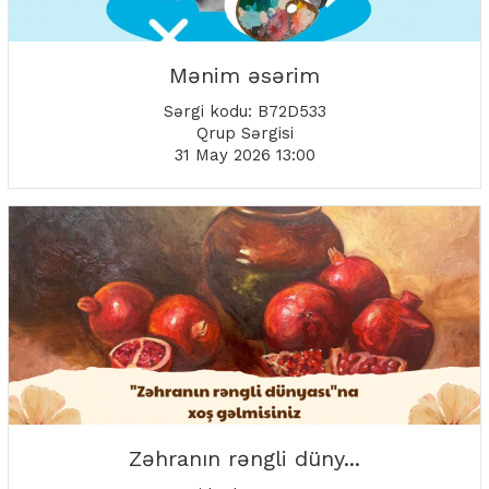
Mənim əsərim
Sərgi kodu: B72D533
Qrup Sərgisi
31 May 2026 13:00
Zəhranın rəngli düny...