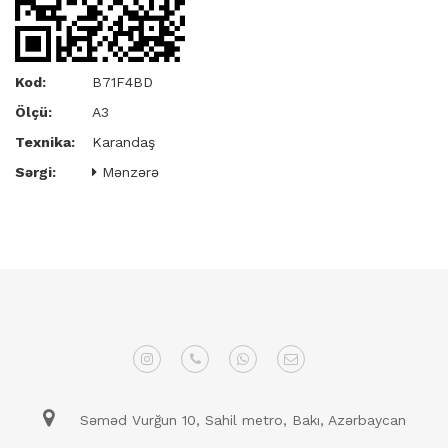
Kod:
B71F4BD
Ölçü:
A3
Texnika:
Karandaş
Sərgi:
Mənzərə
Səməd Vurğun 10, Sahil metro, Bakı, Azərbaycan