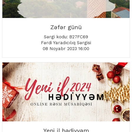
Zəfər günü
Sərgi kodu: B27FC69
Fərdi Yaradıcılıq Sərgisi
08 Noyabr 2023 16:00
Yeni il hədiyyəm