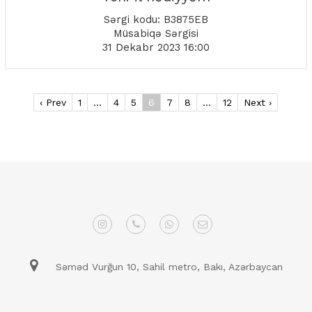
Sərgi kodu: B3875EB
Müsabiqə Sərgisi
31 Dekabr 2023 16:00
‹ Prev
1
...
4
5
6
7
8
...
12
Next ›
Səməd Vurğun 10, Sahil metro, Bakı, Azərbaycan