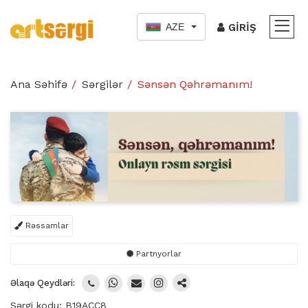
AZE
GIRIŞ
Ana Səhifə
Sərgilər
Sənsən Qəhrəmanım!
Rəssamlar
Partnyorlar
Əlaqə Qeydləri:
Sərgi kodu: B19ACC8