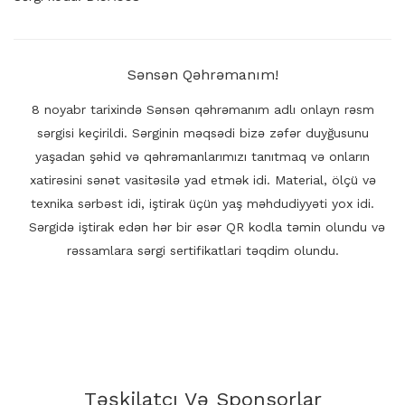
Sənsən Qəhrəmanım!
8 noyabr tarixində Sənsən qəhrəmanım adlı onlayn rəsm
sərgisi keçirildi. Sərginin məqsədi bizə zəfər duyğusunu
yaşadan şəhid və qəhrəmanlarımızı tanıtmaq və onların
xatirəsini sənət vasitəsilə yad etmək idi. Material, ölçü və
texnika sərbəst idi, iştirak üçün yaş məhdudiyyəti yox idi.
Sərgidə iştirak edən hər bir əsər QR kodla təmin olundu və
rəssamlara sərgi sertifikatlari təqdim olundu.
Təşkilatçı Və Sponsorlar