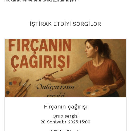
mükafat və yerlərə layiq görülmüşəm.
İŞTIRAK ETDIYI SƏRGILƏR
Fırçanın çağırışı
Qrup sərgisi
20 Sentyabr 2025 15:00