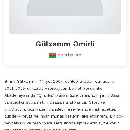
Gülxanım Əmirli
Azerbaijan
Əmirli Gülxanım – 14 iyul 2004-cü ildə anadan olmuşam.
2021–2025-ci illərdə Azərbaycan Dövlət Rəssamlıq
Akademiyasında “Qrafika” ixtisası üzrə təhsil almışam. Əsas
yaradıcılıq istiqamətim dəzgah qrafikasıdır. Ofort və
linogravüra texnikalarında işləyir, əsərlərimdə milli adətlər,
gündəlik həyat və insan münasibətlərini əks etdirirəm. Bir çox
beynəlxalq və respublika sərgilərində iştirak etmiş, müxtəlif