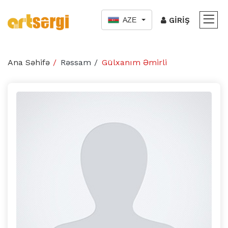
AZE
GIRIŞ
Ana Səhifə
Rəssam
Gülxanım Əmirli