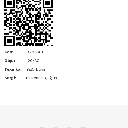
Kod:
B70820D
Ölçü:
120/80
Texnika:
Yağlı boya
Sərgi:
Fırçanın çağırışı