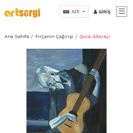
AZE
GIRIŞ
Ana Səhifə
Fırçanın Çağırışı
Qoca Gitaraçı